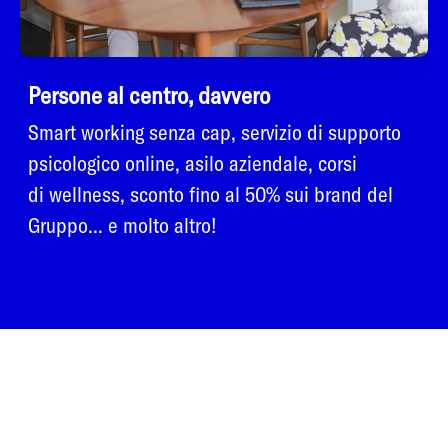
Persone al centro, davvero
Smart working senza cap, servizio di supporto
psicologico online, asilo aziendale, corsi
di wellness, sconto fino al 50% sui brand del
Gruppo... e molto altro!