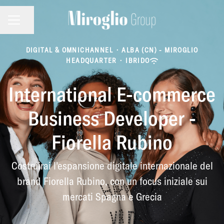
MENU CARRIERA
Condividi la pagina
DIGITAL & OMNICHANNEL
·
ALBA (CN) - MIROGLIO
HEADQUARTER
·
IBRIDO
International E-commerce
Business Developer -
Fiorella Rubino
Costruirai l'espansione digitale internazionale del
brand Fiorella Rubino, con un focus iniziale sui
mercati Spagna e Grecia