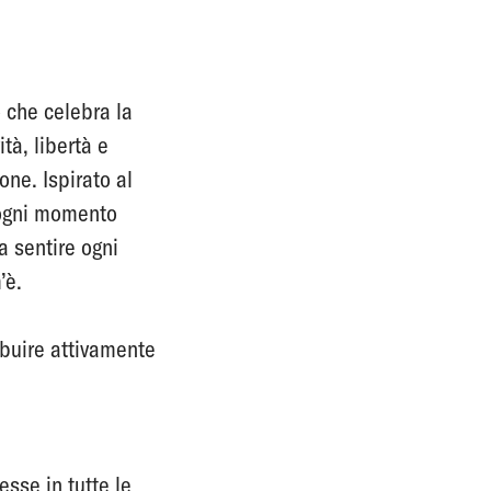
 che celebra la
tà, libertà e
one. Ispirato al
r ogni momento
a sentire ogni
’è.
ribuire attivamente
esse in tutte le