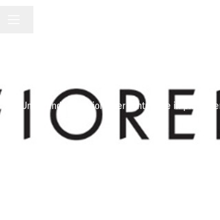
MENU CARRIERA
Condividi la pagina
Una grande occasione per contribuire in prima pers