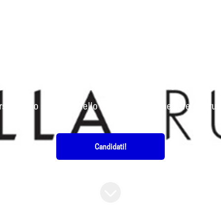
RETAIL
·
VICOLUNGO (NO) - "THE STYLE OUTLETS"
Sales Advisor Fiorella Rubin
ona allo sviluppo dello store e per permettere al Grupp
Candidati!