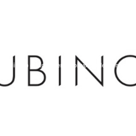
o
o Miroglio di raggiungere e coinvolgere le clienti.