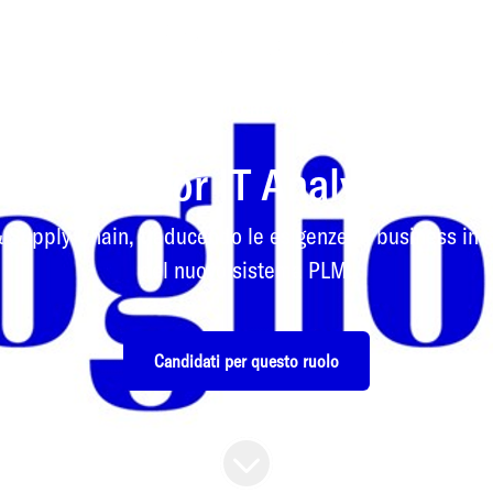
IT
·
ALBA (CN) - MIROGLIO HEADQUARTER
·
IBRIDO
Junior IT Analyst
 Supply Chain, traducendo le esigenze di business in s
del nuovo sistema PLM.
Candidati per questo ruolo