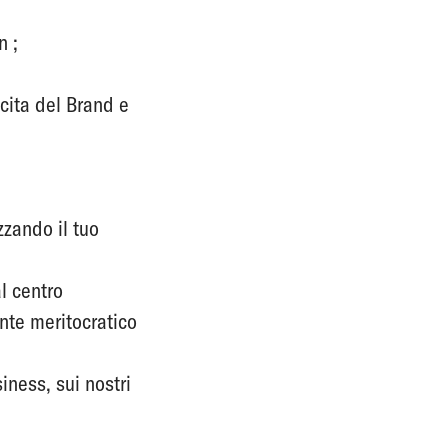
n ;
scita del Brand e
zzando il tuo
l centro
nte meritocratico
iness, sui nostri