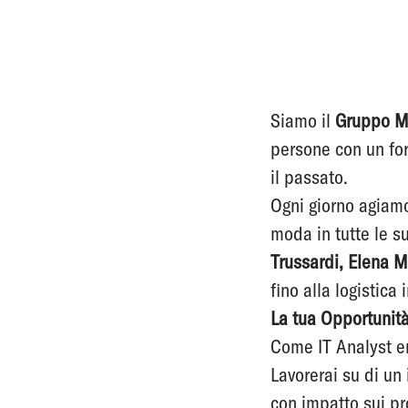
Siamo il
Gruppo Mi
persone con un for
il passato.
Ogni giorno agiam
moda in tutte le su
Trussardi, Elena Mi
fino alla logistic
La tua Opportunità
Come IT Analyst en
Lavorerai su di u
con impatto sui pr