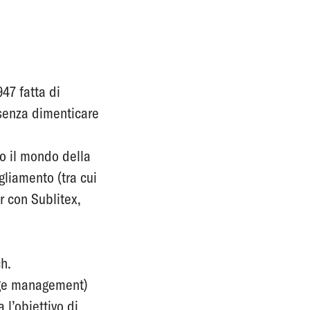
47 fatta di
 senza dimenticare
o il mondo della
gliamento (tra cui
r con Sublitex,
h.
ange management)
 l’obiettivo di