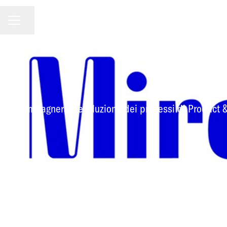
MENU CARRIERA
Condividi la pagina
ccompagnerai l'evoluzione dei processi di Product &